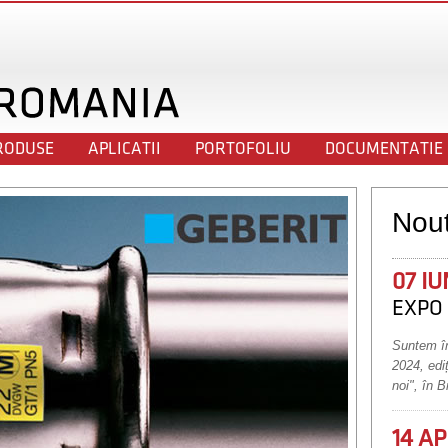
RODUSE
APLICATII
PORTOFOLIU
DOCUMENTATIE
Nout
07 IU
EXPO 
Suntem în
2024, edi
noi", în B
14 AP