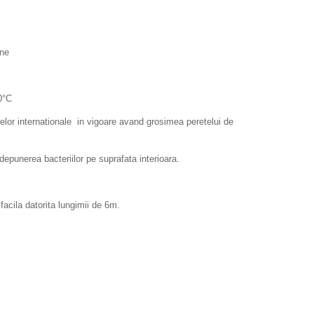
ine
0°C
or internationale in vigoare avand grosimea peretelui de
punerea bacteriilor pe suprafata interioara.
facila datorita lungimii de 6m.