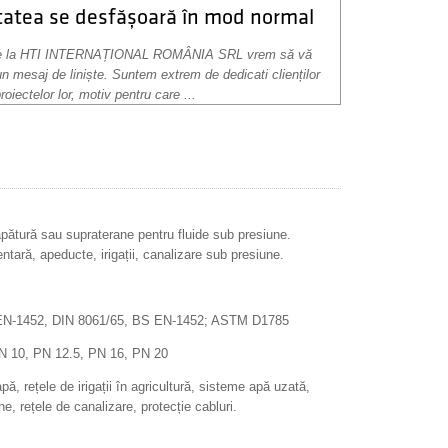
itatea se desfășoară în mod normal
de la HTI INTERNAȚIONAL ROMÂNIA SRL vrem să vă
un mesaj de liniște. Suntem extrem de dedicati clienților
proiectelor lor, motiv pentru care ...
ăpătură sau supraterane pentru fluide sub presiune.
ntară, apeducte, irigații, canalizare sub presiune.
 EN-1452, DIN 8061/65, BS EN-1452; ASTM D1785
N 10, PN 12.5, PN 16, PN 20
pă, rețele de irigații în agricultură, sisteme apă uzată,
ine, rețele de canalizare, protecție cabluri.