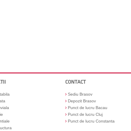
TII
CONTACT
abila
Sediu Brasov
ata
Depozit Brasov
viala
Punct de lucru Bacau
ie
Punct de lucru Cluj
tiale
Punct de lucru Constanta
ructura