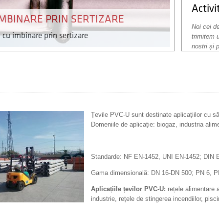
Activ
IMBINARE PRIN SERTIZARE
Noi cei 
 cu imbinare prin sertizare
trimitem 
nostri și 
Țevile PVC-U sunt destinate aplicațiilor cu s
Domeniile de aplicație: biogaz, industria alime
Standarde: NF EN-1452, UNI EN-1452; DIN
Gama dimensională: DN 16-DN 500; PN 6, P
Aplicațiile țevilor PVC-U:
rețele alimentare a
industrie, rețele de stingerea incendiilor, pisc