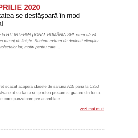
PRILIE 2020
itatea se desfășoară în mod
l
de la HTI INTERNAȚIONAL ROMÂNIA SRL vrem să vă
un mesaj de liniște. Suntem extrem de dedicati clienților
proiectelor lor, motiv pentru care ...
ret scazut acopera clasele de sarcina A15 pana la C250
alvanizat cu fante si tip retea precum si gratare din fonta.
rele corespunzatoare pre-asamblate.
vezi mai mult