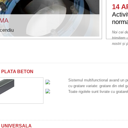
14 A
Activ
YMA
norma
ncendiu
Noi cei 
trimitem 
nostri și 
 PLATA BETON
Sistemul multifunctional avand un p
cu gratare variate: gratare din otel g
Toate rigolele sunt livrate cu grata
 UNIVERSALA