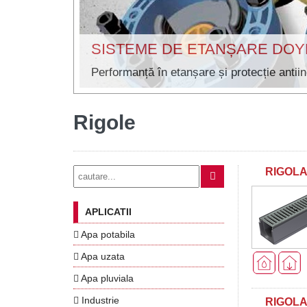
SISTEME DE ETANȘARE DO
Performanță în etanșare și protecție antii
Rigole
RIGOLA
APLICATII
Apa potabila
Apa uzata
Apa pluviala
Industrie
RIGOLA