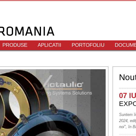
PRODUSE
APLICATII
PORTOFOLIU
DOCUME
Nout
07 I
EXPO 
Suntem în
2024, edi
noi", în B